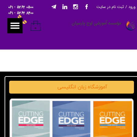
ورود
/
ثبت نام در سایت
061 - 5262 0500
حساب کاربری من
061 - 5262 8400
مؤسسه آموزشی اوج پارسیان
تغییر گذر واژه
۰
سفارشات
خروج از حساب کاربری
آموزشگاه زبان انگلیسی