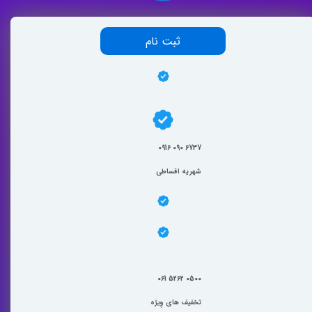
ثبت نام
0916 090 6737
​شهریه اقساطی
061 5262 0500
تخفیف های وِیژه