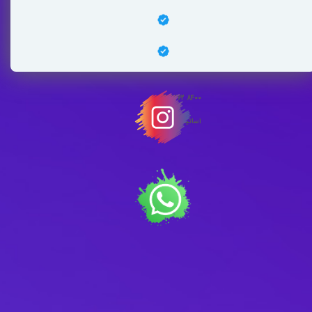
061 5262 8400
اساتید مجرب