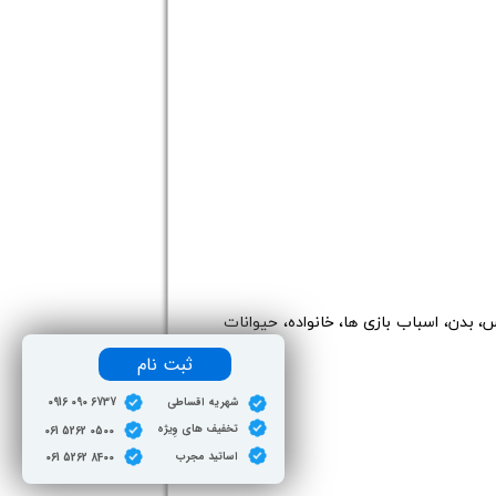
باره موضوعات مختلف مطلب می خوانند. زمینه موضوعات در کتاب سطح 1، کلاس درس، بدن، اسباب بازی ها، خانواده، حیوانات
ثبت نام
​شهریه اقساطی
0916 090 6737
تخفیف های وِیژه
061 5262 0500
اساتید مجرب
061 5262 8400