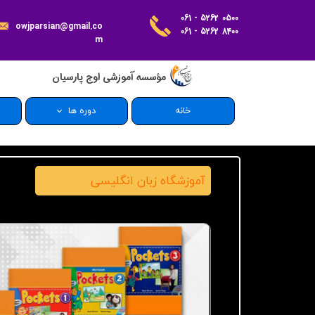
061 - 5262 0500
owjparsian@gmail.co
061 - 5262 8400
m
مؤسسه آموزشی اوج پارسیان
خانه
دوره ها
دپارتمان IT
دپارتمان زبان
آموزشگاه زبان انگلیسی
دپارتمان بهداشت و ایمنی
دپارتمان بهداشت و درمان
مدیریت و حسابداری
تربیت معلم
آینده سازان